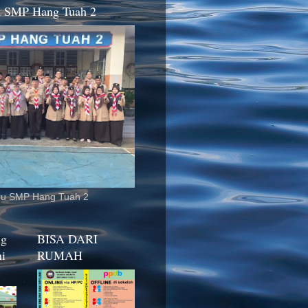
k SMP Hang Tuah 2
ru SMP Hang Tuah 2
ng
BISA DARI
ni
RUMAH