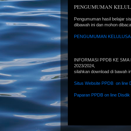
PENGUMUMAN KELUL
Pengumuman hasil belajar sisw
dibawah ini dan mohon dibaca
PENGUMUMAN KELULUSAN A
INFORMASI PPDB KE SMA 
2023/2024,
silahkan download di bawah ini
Situs Website PPDB on line D
Paparan PPDB on line Disdik