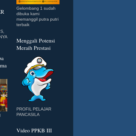
Gelombang 1 sudah
ER
dibuka kami
memanggil putra putri
terbaik
S,
NYA
Menggali Potensi
Meraih Prestasi
ba
rma
PROFIL PELAJAR
PANCASILA
H
Video PPKB III