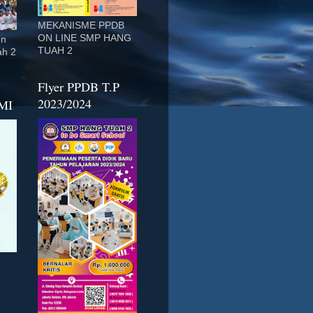
MEKANISME PPDB
ON LINE SMP HANG
on
TUAH 2
ah 2
Flyer PPDB T.P
2023/2024
MI