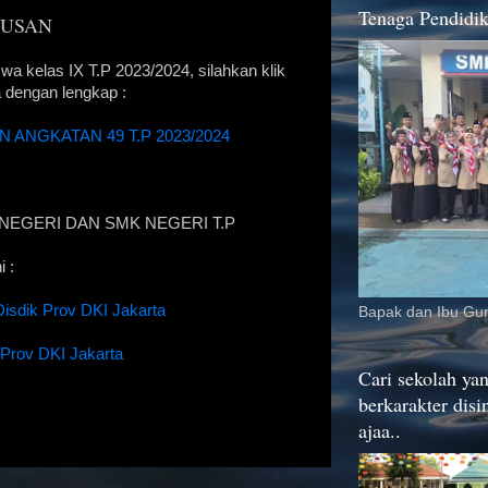
Tenaga Pendidi
USAN
a kelas IX T.P 2023/2024, silahkan klik
 dengan lengkap :
NGKATAN 49 T.P 2023/2024
NEGERI DAN SMK NEGERI T.P
 :
isdik Prov DKI Jakarta
Bapak dan Ibu Gu
 Prov DKI Jakarta
Cari sekolah ya
berkarakter disi
ajaa..