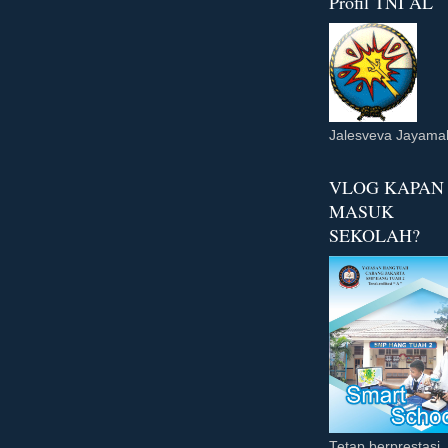
Profil TNI AL
Jalesveva Jayama
VLOG KAPAN
MASUK
SEKOLAH?
Tetap berprestasi